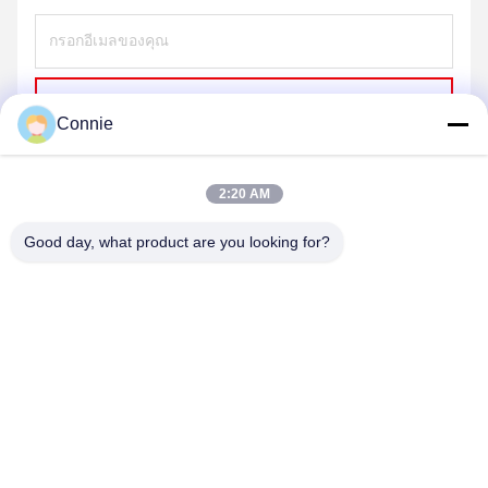
ส่ง
Connie
2:20 AM
Good day, what product are you looking for?
DONGGUAN ANXIANG INTELLIGENCE
EQUIPMENT CO., LTD
connie@ax-pack.com
86--18929294698
อาคาร C, No.187 ถนน Yuanshanbei, เมือง Changping, เมือง