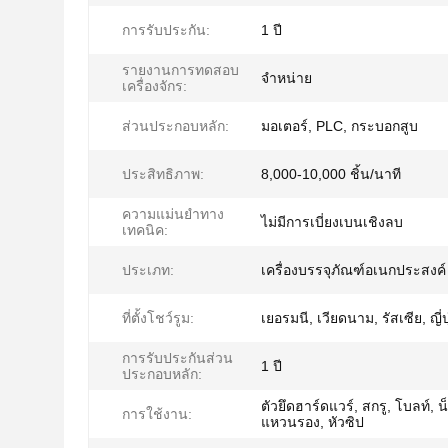
การรับประกัน:
1 ปี
รายงานการทดสอบ
จําหน่าย
เครื่องจักร:
ส่วนประกอบหลัก:
มอเตอร์, PLC, กระบอกสูบ
ประสิทธิภาพ:
8,000-10,000 ชิ้น/นาที
ความแม่นยำทาง
ไม่มีการเบี่ยงเบนเชิงลบ
เทคนิค:
ประเภท:
เครื่องบรรจุภัณฑ์อเนกประสงค์
ที่ตั้งโชว์รูม:
เยอรมนี, เวียดนาม, รัสเซีย, ญี่ป
การรับประกันส่วน
1 ปี
ประกอบหลัก:
ตัวยึดฮาร์ดแวร์, สกรู, โบลท์, น
การใช้งาน:
แหวนรอง, หัวซิป