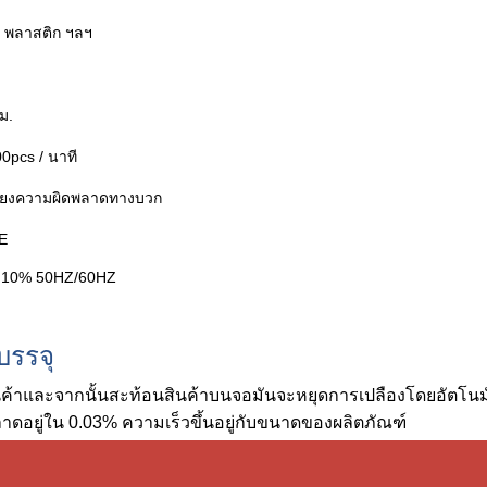
g พลาสติก ฯลฯ
ม.
0pcs / นาที
พียงความผิดพลาดทางบวก
PE
 10% 50HZ/60HZ
บรรจุ
ค้าและจากนั้นสะท้อนสินค้าบนจอมันจะหยุดการเปลืองโดยอัตโนมัต
ดอยู่ใน 0.03% ความเร็วขึ้นอยู่กับขนาดของผลิตภัณฑ์