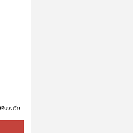
ิและเริ่ม