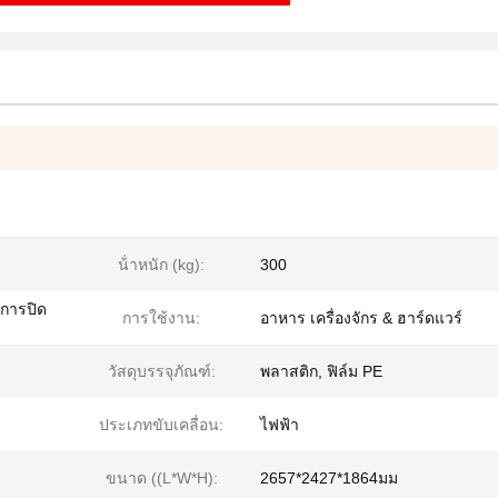
น้ําหนัก (kg):
300
 การปิด
การใช้งาน:
อาหาร เครื่องจักร & ฮาร์ดแวร์
วัสดุบรรจุภัณฑ์:
พลาสติก, ฟิล์ม PE
ประเภทขับเคลื่อน:
ไฟฟ้า
ขนาด ((L*W*H):
2657*2427*1864มม