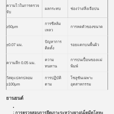
ความไวในการตรวจ
ผลกระทบ
ช่องว่าง/สิ่งเจือปน
จับ
การซีลล้ม
≥50μm
การหดตัวของขนาด
เหลว
ปัญหาการ
±0.07 มม.
รอยแตกบนพื้นผิว
ติดตั้ง
ความ
การปนเปื้อนของแม่
ความลึก 0.05 มม.
ทนทาน
พิมพ์
วัสดุแปลกปลอม
การปฏิบัติ
โซลูชันเฉพาะ
≥100μm
ตาม
อุตสาหกรรม
ยานยนต์
: การตรวจสอบการยึดเกาะระหว่างยาง/เม็ดมีดโลหะ