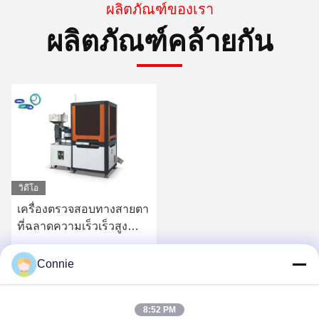
ผลิตภัณฑ์ของเรา
ผลิตภัณฑ์คล้ายกัน
วิดีโอ
เครื่องตรวจสอบทางสายตา
ที่ฉลาดความเร็วเร็วสูง
สําหรับการตรวจพบปริศนา
ถ้วย
หา ราคา ที่ ดี ที่สุด
Connie
8:52 PM